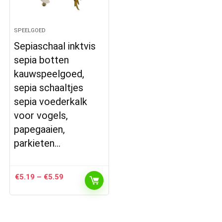
SPEELGOED
Sepiaschaal inktvis
sepia botten
kauwspeelgoed,
sepia schaaltjes
sepia voederkalk
voor vogels,
papegaaien,
parkieten…
Prijsklasse:
€
5.19
–
€
5.59
€5.19
tot
€5.59