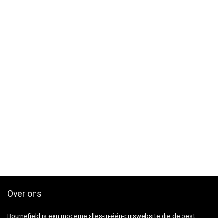
Over ons
Bournefield is een moderne alles-in-één-prijswebsite die de best