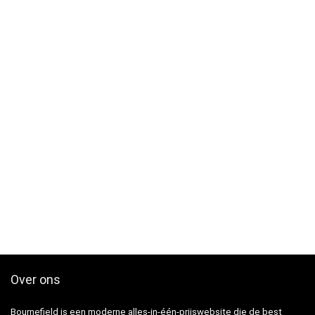
Over ons
Bournefield is een moderne alles-in-één-prijswebsite die de best