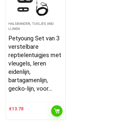
HALSBANDEN, TUIGJES AND
LIJNEN
Petyoung Set van 3
verstelbare
reptielentuigjes met
vleugels, leren
eidenlijn,
bartagamenlijn,
gecko-lijn, voor…
€
13.78