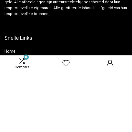
geld. Alle afbeeldingen zijn auteursrechtelijk beschermd door hun
respectievelijke eigenaren. Alle geciteerde inhoud is afgeleid van hun
respectievelijke bronnen.
Snelle Links
Home
0
Overzicht
Compare
Winkel
Blogs
Verklaringen
Privacybeleid
algemene voorwaarden
Openbaarmaking van filialen