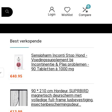
0
Login
Wishlist
Compare
Best verkopende
Sensipharm Inconti Stop Hond -
Voedingssupplement bij
Incontinentie & Plas problemen -
90 Tabletten à 1000 mg
€
40.95
90 * 210 cm Hordeur, SUPRBIRD
magnetisch deurscherm met
volledige full-frame lusbevestiging,
insectenbeschermingsdeur…
€
13.99