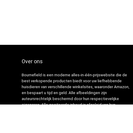
Over ons
Bournefield is een moderne alles-in-één-prijswebsite die de
best verkopende producten biedt voor uw liefhebbende
huisdieren van verschillende winkelsites, waaronder Amazon,
en bespaart u tijd en geld. Alle afbeeldingen zijn
auteursrechtelijk beschermd door hun respectievelijke
eigenaren. Alle geciteerde inhoud is afgeleid van hun
respectievelijke bronnen.