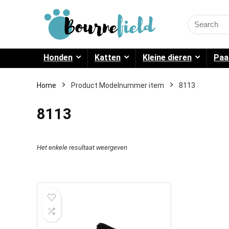
Search
for:
Honden
Katten
Kleine dieren
Paa
Home
Product Modelnummer item
8113
8113
Het enkele resultaat weergeven