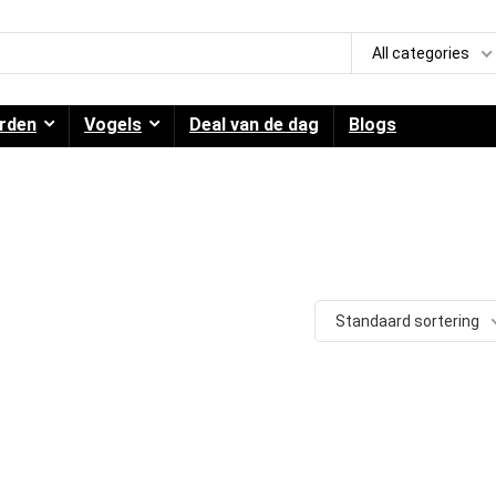
All categories
rden
Vogels
Deal van de dag
Blogs
Standaard sortering