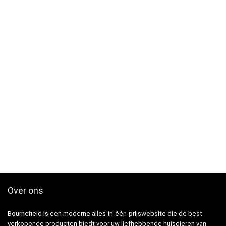
Over ons
Bournefield is een moderne alles-in-één-prijswebsite die de best
verkopende producten biedt voor uw liefhebbende huisdieren van