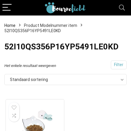
Home
Product Modelnummer item
52I10QS356P16YP5491LE0KD
52I10QS356P16YP5491LE0KD
Filter
Het enkele resultaat weergeven
Standaard sortering