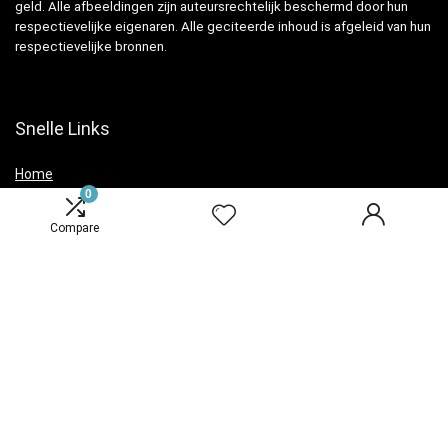
geld. Alle afbeeldingen zijn auteursrechtelijk beschermd door hun
respectievelijke eigenaren. Alle geciteerde inhoud is afgeleid van hun
respectievelijke bronnen.
Snelle Links
Home
0
Overzicht
Compare
Winkel
Blogs
Verklaringen
Privacybeleid
algemene voorwaarden
Openbaarmaking van filialen