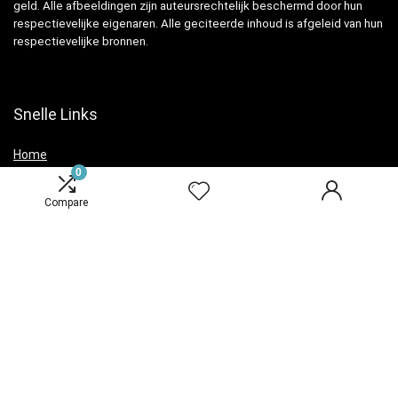
geld. Alle afbeeldingen zijn auteursrechtelijk beschermd door hun
respectievelijke eigenaren. Alle geciteerde inhoud is afgeleid van hun
respectievelijke bronnen.
Snelle Links
Home
0
Overzicht
Compare
Winkel
Blogs
Verklaringen
Privacybeleid
algemene voorwaarden
Openbaarmaking van filialen