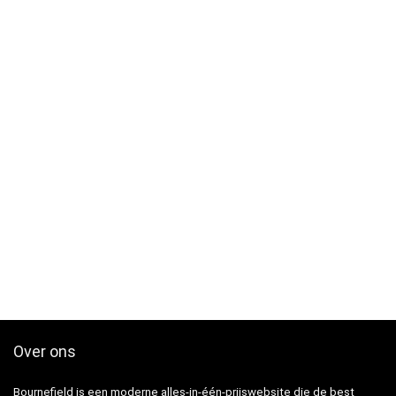
Over ons
Bournefield is een moderne alles-in-één-prijswebsite die de best