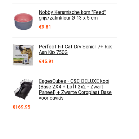
Nobby Keramische kom "Feed"
grijs/zalmkleur Ø 13 x 5 cm
€
9.81
Perfect Fit Cat Dry Senior 7+ Rijk
Aan Kip 750G
€
45.91
CagesCubes - C&C DELUXE kooi
(Base 2X4 + Loft 2x2 - Zwart
Paneel) + Zwarte Coroplast Base
voor cavia's
€
169.95