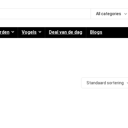
All categories
rden
Vogels
Deal van de dag
Blogs
Standaard sortering