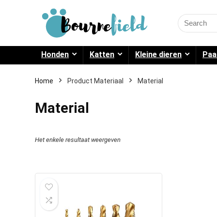
Search
for:
Honden
Katten
Kleine dieren
Paa
Home
Product Materiaal
Material
Material
Het enkele resultaat weergeven