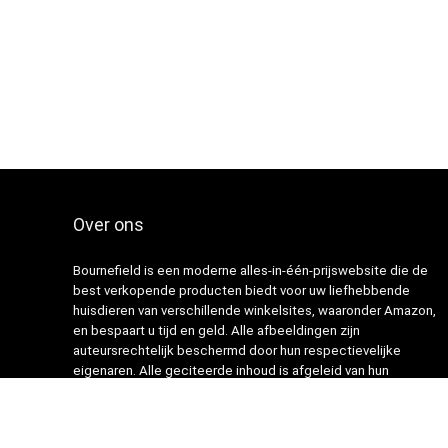
Over ons
Bournefield is een moderne alles-in-één-prijswebsite die de
best verkopende producten biedt voor uw liefhebbende
huisdieren van verschillende winkelsites, waaronder Amazon,
en bespaart u tijd en geld. Alle afbeeldingen zijn
auteursrechtelijk beschermd door hun respectievelijke
eigenaren. Alle geciteerde inhoud is afgeleid van hun
respectievelijke bronnen.