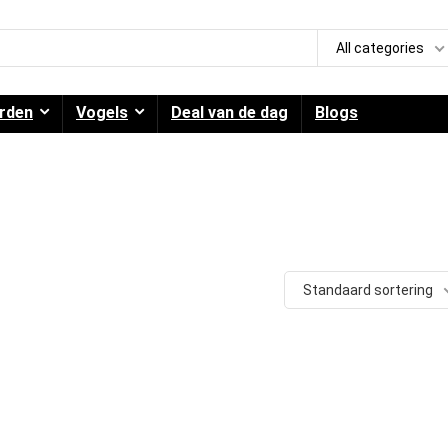
All categories
rden
Vogels
Deal van de dag
Blogs
Standaard sortering