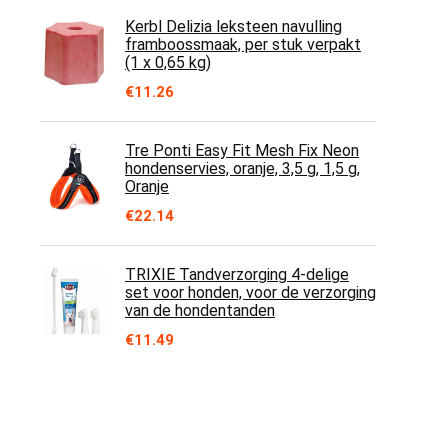
Kerbl Delizia leksteen navulling
framboossmaak, per stuk verpakt
(1 x 0,65 kg)
€
11.26
Tre Ponti Easy Fit Mesh Fix Neon
hondenservies, oranje, 3,5 g, 1,5 g,
Oranje
€
22.14
TRIXIE Tandverzorging 4-delige
set voor honden, voor de verzorging
van de hondentanden
€
11.49