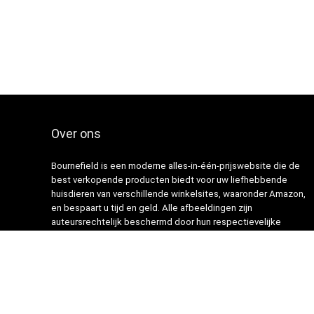
Over ons
Bournefield is een moderne alles-in-één-prijswebsite die de
best verkopende producten biedt voor uw liefhebbende
huisdieren van verschillende winkelsites, waaronder Amazon,
en bespaart u tijd en geld. Alle afbeeldingen zijn
auteursrechtelijk beschermd door hun respectievelijke
eigenaren. Alle geciteerde inhoud is afgeleid van hun
respectievelijke bronnen.
© 2024 Onderhouden door webbots.nl