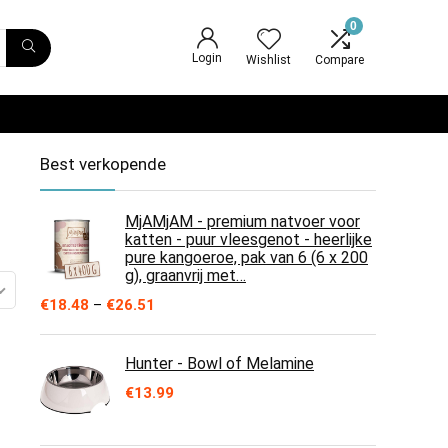
0
Login
Wishlist
Compare
Best verkopende
MjAMjAM - premium natvoer voor
katten - puur vleesgenot - heerlijke
pure kangoeroe, pak van 6 (6 x 200
g), graanvrij met…
Prijsklasse:
€
18.48
–
€
26.51
€18.48
tot
€26.51
Hunter - Bowl of Melamine
€
13.99