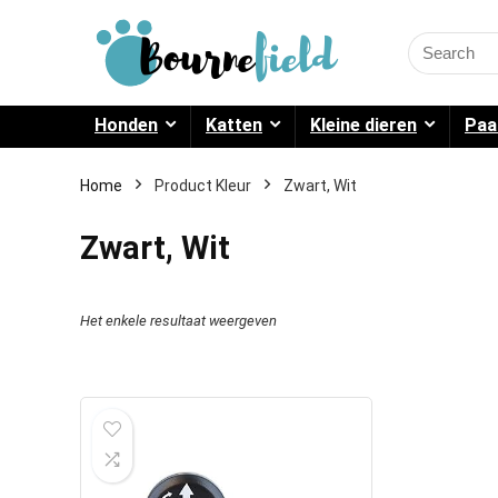
Search
for:
Honden
Katten
Kleine dieren
Paa
Home
Product Kleur
Zwart, Wit
Zwart, Wit
Het enkele resultaat weergeven