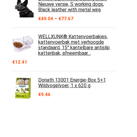
Nieuwe versie, S working dogs,
Black leather with metal wire
Prijsklasse:
€
49.04
–
€
77.67
€49.04
tot
€77.67
WELLXUNK® Kattenvoerbakjes,
kattenvoerbak met verhoogde
standaard, 15° kantelbare antislip
kattenbak, afneembaar…
€
12.41
Donath 13001 Energie-Box 5+1
Wildvogelvoer, 1 x 620 g
€
9.46