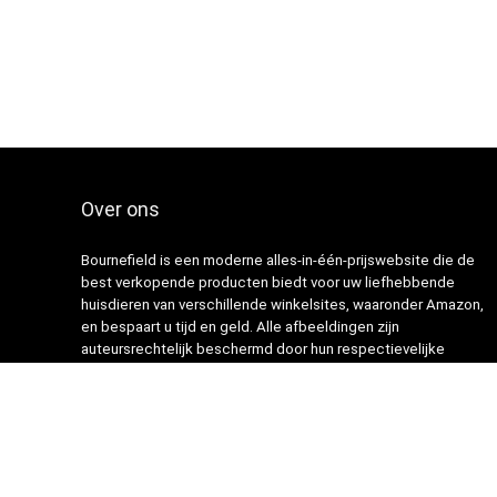
Over ons
Bournefield is een moderne alles-in-één-prijswebsite die de
best verkopende producten biedt voor uw liefhebbende
huisdieren van verschillende winkelsites, waaronder Amazon,
en bespaart u tijd en geld. Alle afbeeldingen zijn
auteursrechtelijk beschermd door hun respectievelijke
eigenaren. Alle geciteerde inhoud is afgeleid van hun
respectievelijke bronnen.
© 2024 Onderhouden door webbots.nl