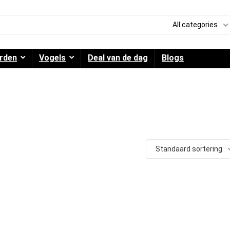
All categories
rden
Vogels
Deal van de dag
Blogs
Standaard sortering