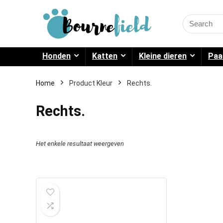
Search
for:
Honden
Katten
Kleine dieren
Paa
Home
Product Kleur
Rechts.
Rechts.
Het enkele resultaat weergeven