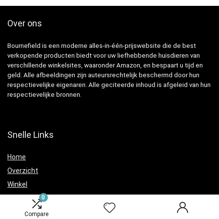
Over ons
Bournefield is een moderne alles-in-één-prijswebsite die de best
verkopende producten biedt voor uw liefhebbende huisdieren van
verschillende winkelsites, waaronder Amazon, en bespaart u tijd en
geld. Alle afbeeldingen zijn auteursrechtelijk beschermd door hun
respectievelijke eigenaren. Alle geciteerde inhoud is afgeleid van hun
respectievelijke bronnen.
Snelle Links
Home
Overzicht
Winkel
Blogs
0
Compare
Verklaringen