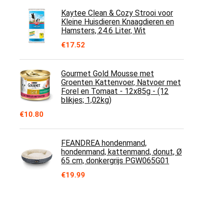
Kaytee Clean & Cozy Strooi voor
Kleine Huisdieren Knaagdieren en
Hamsters, 24.6 Liter, Wit
€
17.52
Gourmet Gold Mousse met
Groenten Kattenvoer, Natvoer met
Forel en Tomaat - 12x85g - (12
blikjes; 1,02kg)
€
10.80
FEANDREA hondenmand,
hondenmand, kattenmand, donut, Ø
65 cm, donkergrijs PGW065G01
€
19.99