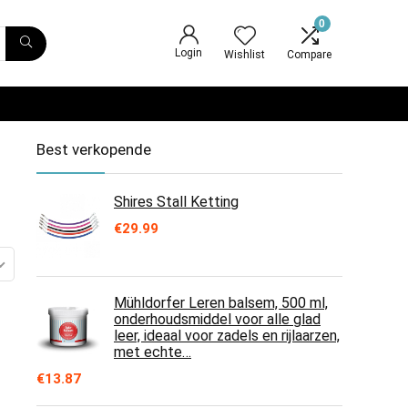
0
Login
Wishlist
Compare
Best verkopende
Shires Stall Ketting
€
29.99
Mühldorfer Leren balsem, 500 ml,
onderhoudsmiddel voor alle glad
leer, ideaal voor zadels en rijlaarzen,
met echte…
€
13.87