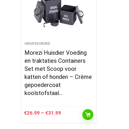
UNCATEGORIZED
Morezi Huisdier Voeding
en traktaties Containers
Set met Scoop voor
katten of honden – Crème
gepoedercoat
koolstofstaal…
Prijsklasse:
€
26.99
–
€
31.99
€26.99
tot