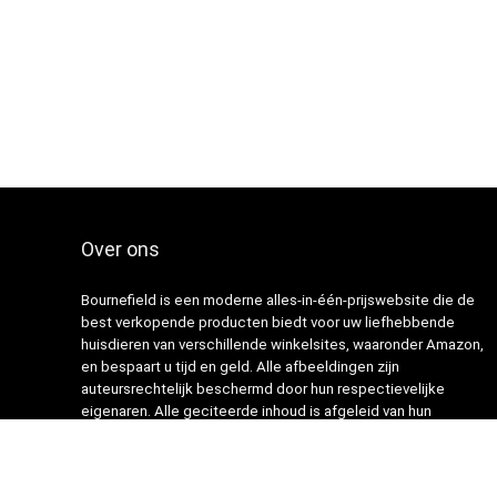
€31.99
Over ons
Bournefield is een moderne alles-in-één-prijswebsite die de
best verkopende producten biedt voor uw liefhebbende
huisdieren van verschillende winkelsites, waaronder Amazon,
en bespaart u tijd en geld. Alle afbeeldingen zijn
auteursrechtelijk beschermd door hun respectievelijke
eigenaren. Alle geciteerde inhoud is afgeleid van hun
respectievelijke bronnen.