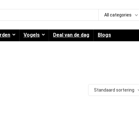
All categories
rden
Vogels
Deal van de dag
Blogs
Standaard sortering