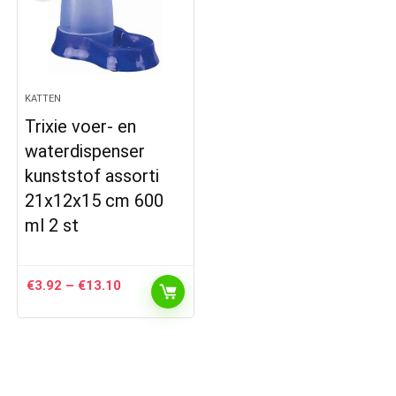
KATTEN
Trixie voer- en
waterdispenser
kunststof assorti
21x12x15 cm 600
ml 2 st
Prijsklasse:
€
3.92
–
€
13.10
€3.92
tot
€13.10