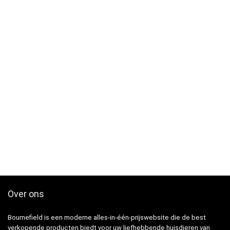
Over ons
Bournefield is een moderne alles-in-één-prijswebsite die de best
verkopende producten biedt voor uw liefhebbende huisdieren van