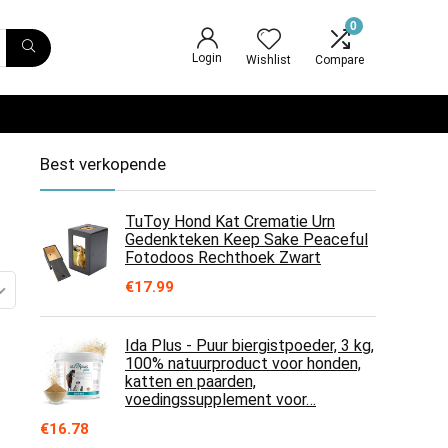
0
Login
Wishlist
Compare
Best verkopende
TuToy Hond Kat Crematie Urn
Gedenkteken Keep Sake Peaceful
Fotodoos Rechthoek Zwart
€
17.99
Ida Plus - Puur biergistpoeder, 3 kg,
100% natuurproduct voor honden,
katten en paarden,
voedingssupplement voor…
€
16.78