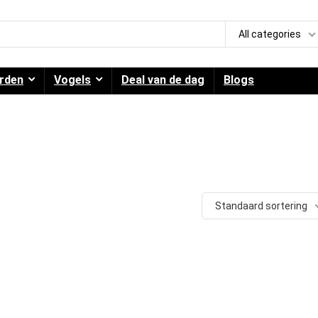
All categories
rden
Vogels
Deal van de dag
Blogs
Standaard sortering