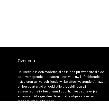
Over ons
Bournefield is een moderne alles-in-één-prijswebsite die de
best verkopende producten biedt voor uw liefhebbende
huisdieren van verschillende winkelsites, waaronder Amazon,
en bespaart u tijd en geld. Alle afbeeldingen zijn
auteursrechtelijk beschermd door hun respectievelijke
eigenaren. Alle geciteerde inhoud is afgeleid van hun
respectievelijke bronnen.