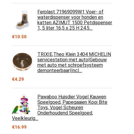
Ferplast 71969099W1 Voer- of
waterdispenser voor honden en
katten AZIMUT 1500 Petdispenser
1, 5 liter 16,5 x 25 H 24,5…
€
10.50
TRIXIE,Theo Klein 3404 MICHELIN
servicestation met auto|Gebouw
met auto met schroefsysteem
demonteerbaar|Incl…
€
4.29
Pawaboo Huisdier Vogel Kauwen
Speelgoed, Papegaaien Kooi Bite
Toys, Vogel Scheuren
Onderhoudend Speelgoed,
Veelkleurig…
€
16.99