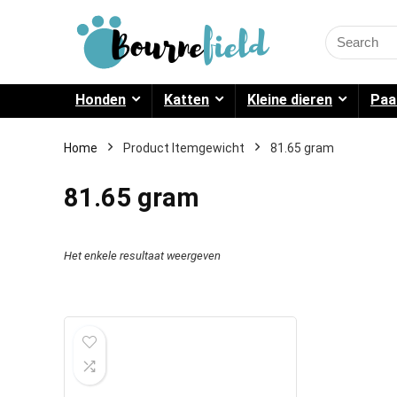
Search
for:
Honden
Katten
Kleine dieren
Paa
Home
Product Itemgewicht
81.65 gram
81.65 gram
Het enkele resultaat weergeven