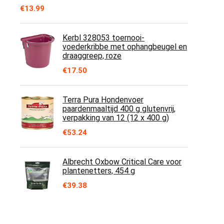
€
13.99
Kerbl 328053 toernooi-
voederkribbe met ophangbeugel en
draaggreep, roze
€
17.50
Terra Pura Hondenvoer
paardenmaaltijd 400 g glutenvrij,
verpakking van 12 (12 x 400 g)
€
53.24
Albrecht Oxbow Critical Care voor
plantenetters, 454 g
€
39.38