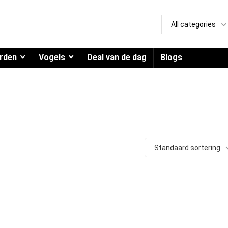
All categories
rden
Vogels
Deal van de dag
Blogs
Standaard sortering