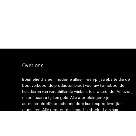
Over ons
Bournefield is een moderne alles-in-één-prijswebsite die de
best verkopende producten biedt voor uw liefhebbende
huisdieren van verschillende winkelsites, waaronder Amazon,
en bespaart u tijd en geld. Alle afbeeldingen zijn
auteursrechtelijk beschermd door hun respectievelijke
eigenaren. Alle geciteerde inhoud is afgeleid van hun
respectievelijke bronnen.