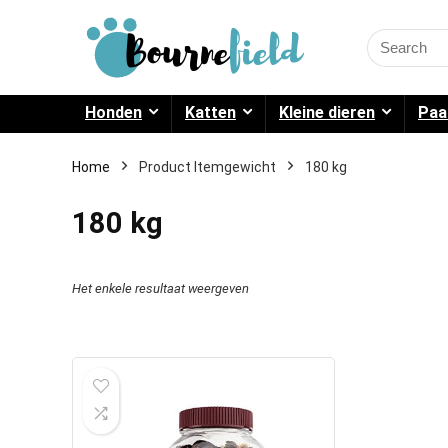
Search
for:
Honden
Katten
Kleine dieren
Paa
Home
Product Itemgewicht
180 kg
180 kg
Het enkele resultaat weergeven