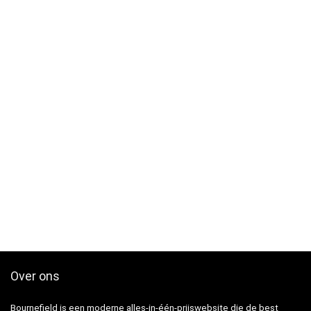
Over ons
Bournefield is een moderne alles-in-één-prijswebsite die de best