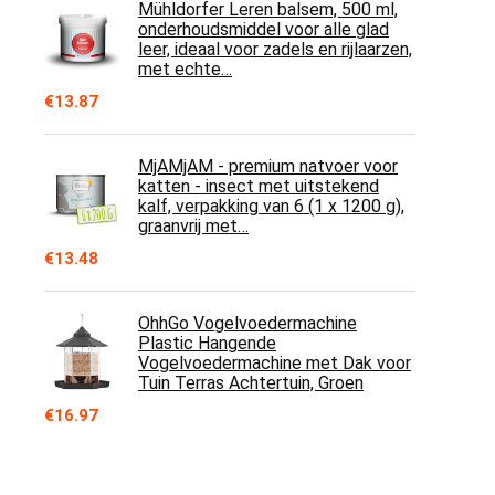
Mühldorfer Leren balsem, 500 ml,
onderhoudsmiddel voor alle glad
leer, ideaal voor zadels en rijlaarzen,
met echte…
€
13.87
MjAMjAM - premium natvoer voor
katten - insect met uitstekend
kalf, verpakking van 6 (1 x 1200 g),
graanvrij met…
€
13.48
OhhGo Vogelvoedermachine
Plastic Hangende
Vogelvoedermachine met Dak voor
Tuin Terras Achtertuin, Groen
€
16.97