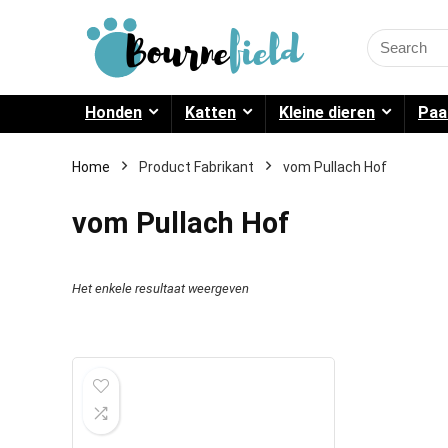
Search
for:
Honden
Katten
Kleine dieren
Paa
Home
Product Fabrikant
vom Pullach Hof
vom Pullach Hof
Het enkele resultaat weergeven