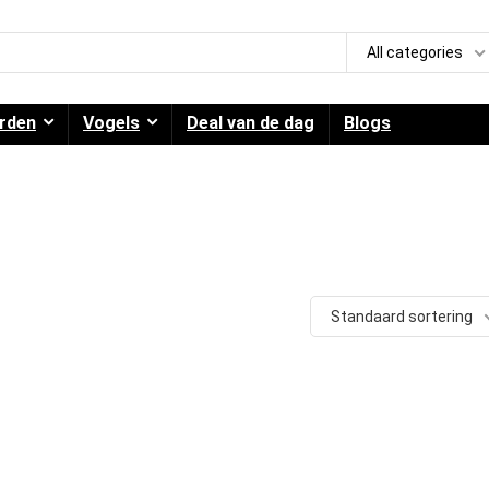
All categories
rden
Vogels
Deal van de dag
Blogs
Standaard sortering