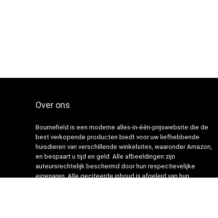
Over ons
Bournefield is een moderne alles-in-één-prijswebsite die de
best verkopende producten biedt voor uw liefhebbende
huisdieren van verschillende winkelsites, waaronder Amazon,
en bespaart u tijd en geld. Alle afbeeldingen zijn
auteursrechtelijk beschermd door hun respectievelijke
eigenaren. Alle geciteerde inhoud is afgeleid van hun
respectievelijke bronnen.