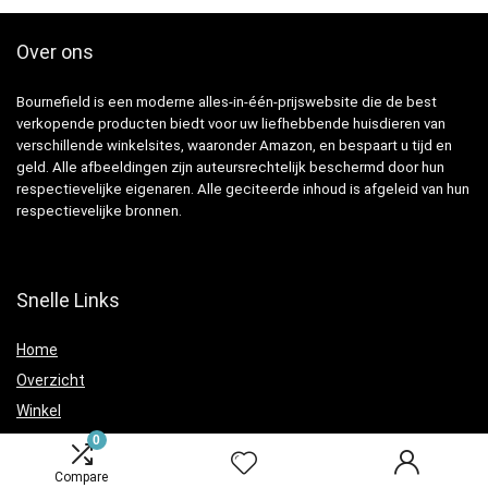
Over ons
Bournefield is een moderne alles-in-één-prijswebsite die de best
verkopende producten biedt voor uw liefhebbende huisdieren van
verschillende winkelsites, waaronder Amazon, en bespaart u tijd en
geld. Alle afbeeldingen zijn auteursrechtelijk beschermd door hun
respectievelijke eigenaren. Alle geciteerde inhoud is afgeleid van hun
respectievelijke bronnen.
Snelle Links
Home
Overzicht
Winkel
Blogs
0
Compare
Verklaringen