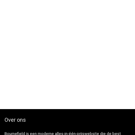
Over ons
Bournefield is een moderne alles-in-één-prijswebsite die de best