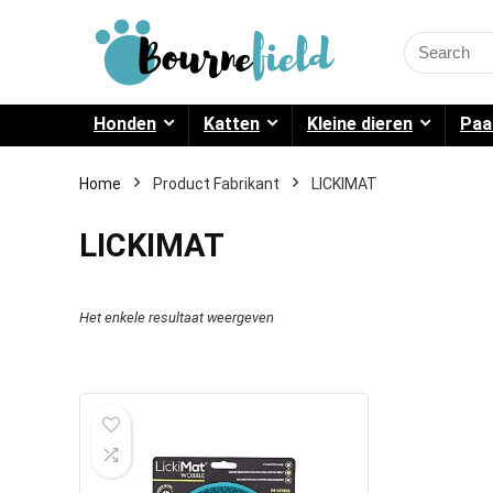
Search
for:
Honden
Katten
Kleine dieren
Paa
Home
Product Fabrikant
LICKIMAT
LICKIMAT
Het enkele resultaat weergeven