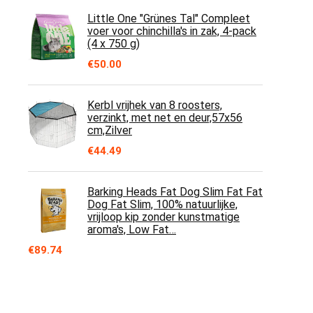
Little One "Grünes Tal" Compleet
voer voor chinchilla's in zak, 4-pack
(4 x 750 g)
€
50.00
Kerbl vrijhek van 8 roosters,
verzinkt, met net en deur,57x56
cm,Zilver
€
44.49
Barking Heads Fat Dog Slim Fat Fat
Dog Fat Slim, 100% natuurlijke,
vrijloop kip zonder kunstmatige
aroma's, Low Fat…
€
89.74