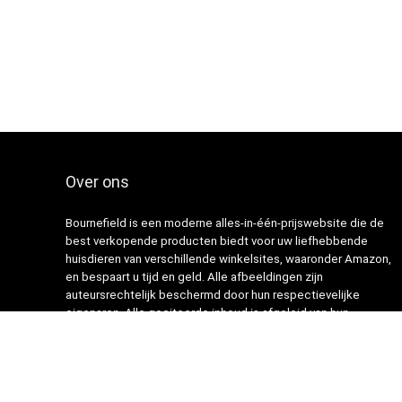
Over ons
Bournefield is een moderne alles-in-één-prijswebsite die de
best verkopende producten biedt voor uw liefhebbende
huisdieren van verschillende winkelsites, waaronder Amazon,
en bespaart u tijd en geld. Alle afbeeldingen zijn
auteursrechtelijk beschermd door hun respectievelijke
eigenaren. Alle geciteerde inhoud is afgeleid van hun
respectievelijke bronnen.