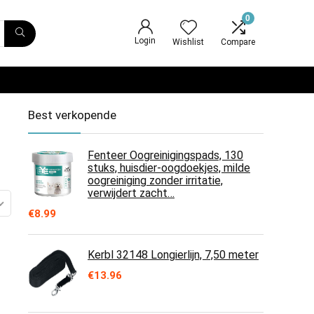
0
Login
Wishlist
Compare
Best verkopende
Fenteer Oogreinigingspads, 130
stuks, huisdier-oogdoekjes, milde
oogreiniging zonder irritatie,
verwijdert zacht…
€
8.99
Kerbl 32148 Longierlijn, 7,50 meter
€
13.96