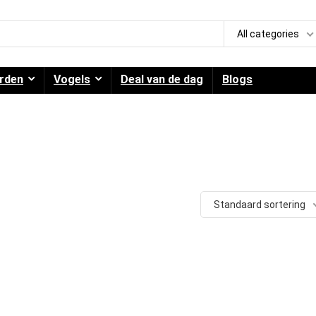
All categories
rden
Vogels
Deal van de dag
Blogs
Standaard sortering