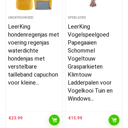
UNCATEGORIZED
SPEELGOED
LeerKing
LeerKing
hondenregenjas met
Vogelspeelgoed
voering regenjas
Papegaaien
waterdichte
Schommel
hondenjas met
Vogeltouw
verstelbare
Grasparkieten
tailleband capuchon
Klimtouw
voor kleine…
Ladderpalen voor
Vogelkooi Tuin en
Windows…
€
23.99
€
15.99