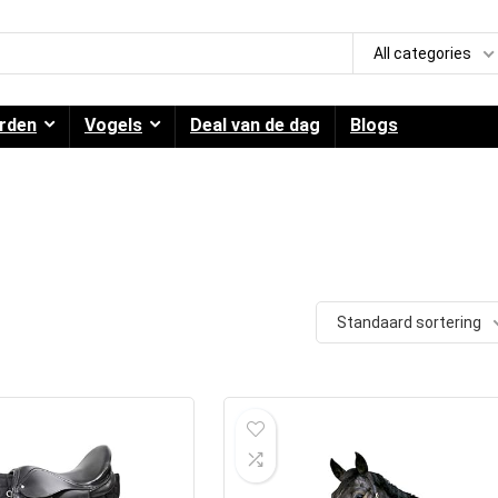
All categories
rden
Vogels
Deal van de dag
Blogs
Standaard sortering