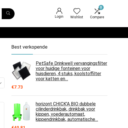
0
Login
Wishlist
Compare
Best verkopende
PetSafe Drinkwell vervangingsfilter
voor huidige fonteinen voor
huisdieren, 4 stuks, koolstoffilter
voor katten en…
€
7.73
horizont CHICK'A BIO dubbele
cilinderdrinkbak, drinkbak voor
kippen, voederautomaat,
kippendrinkbak, automatische…
€
40.81