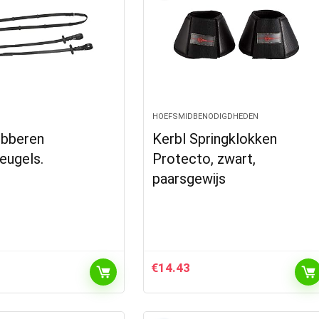
HOEFSMIDBENODIGDHEDEN
ubberen
Kerbl Springklokken
beugels.
Protecto, zwart,
paarsgewijs
€
14.43