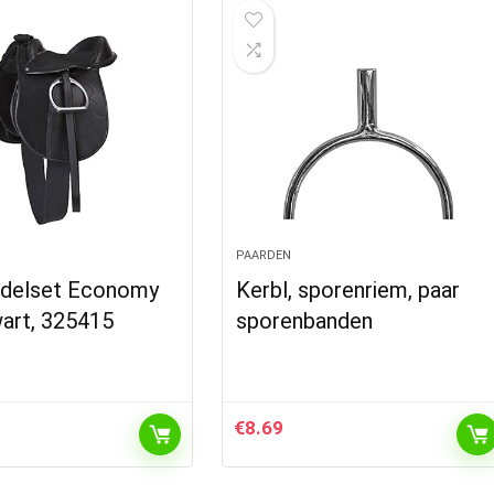
PAARDEN
adelset Economy
Kerbl, sporenriem, paar
wart, 325415
sporenbanden
€
8.69