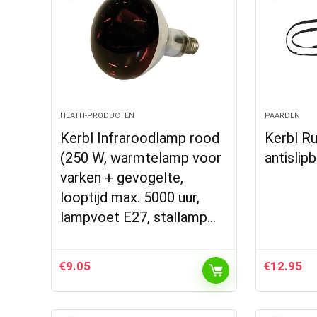
HEATH-PRODUCTEN
PAARDEN
Kerbl Infraroodlamp rood
Kerbl R
(250 W, warmtelamp voor
antislip
varken + gevogelte,
looptijd max. 5000 uur,
lampvoet E27, stallamp…
€
9.05
€
12.95