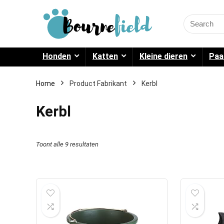
Search
for:
Honden
Katten
Kleine dieren
Paa
Home
Product Fabrikant
Kerbl
Kerbl
Toont alle 9 resultaten