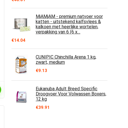
MjAMjAM - premium natvoer voor
katten - uitstekend kalfsvlees &
kalkoen met heerlijke wortelen,
verpakking van 6 (6 x…
€
14.04
CUNIPIC Chinchilla Arena 1 kg,
zwart, medium
€
9.13
Eukanuba Adult Breed Specific
Droogvoer Voor Volwassen Boxers,
12 kg
€
39.91