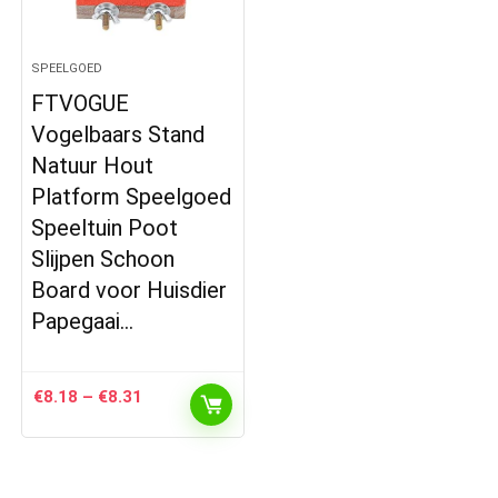
SPEELGOED
FTVOGUE
Vogelbaars Stand
Natuur Hout
Platform Speelgoed
Speeltuin Poot
Slijpen Schoon
Board voor Huisdier
Papegaai…
Prijsklasse:
€
8.18
–
€
8.31
€8.18
tot
€8.31