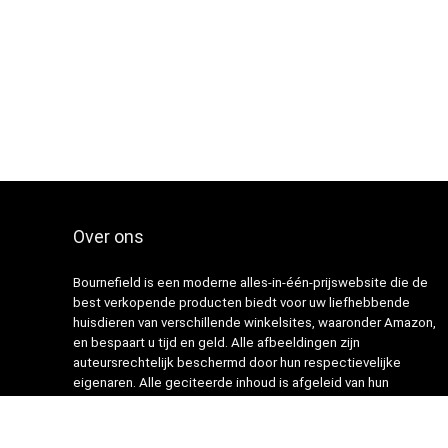
Over ons
Bournefield is een moderne alles-in-één-prijswebsite die de
best verkopende producten biedt voor uw liefhebbende
huisdieren van verschillende winkelsites, waaronder Amazon,
en bespaart u tijd en geld. Alle afbeeldingen zijn
auteursrechtelijk beschermd door hun respectievelijke
eigenaren. Alle geciteerde inhoud is afgeleid van hun
respectievelijke bronnen.