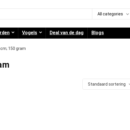
All categories
rden
Vogels
Deal van de dag
Blogs
.1 cm; 150 gram
ram
Standaard sortering