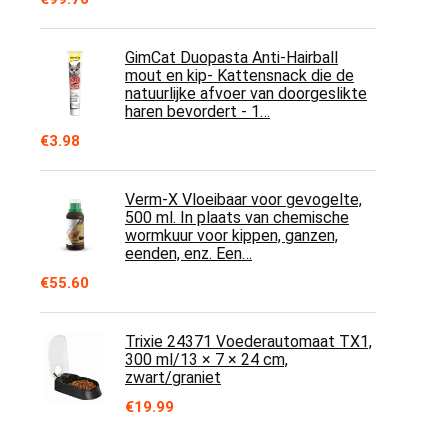
GimCat Duopasta Anti-Hairball
mout en kip- Kattensnack die de
natuurlijke afvoer van doorgeslikte
haren bevordert - 1…
€
3.98
Verm-X Vloeibaar voor gevogelte,
500 ml. In plaats van chemische
wormkuur voor kippen, ganzen,
eenden, enz. Een…
€
55.60
Trixie 24371 Voederautomaat TX1,
300 ml/13 × 7 × 24 cm,
zwart/graniet
€
19.99