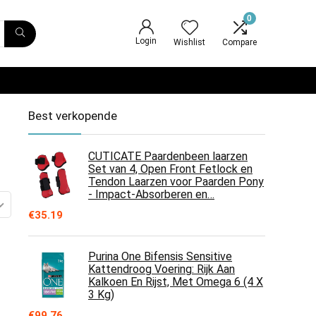
0
Login
Wishlist
Compare
Best verkopende
CUTICATE Paardenbeen laarzen
Set van 4, Open Front Fetlock en
Tendon Laarzen voor Paarden Pony
- Impact-Absorberen en…
€
35.19
Purina One Bifensis Sensitive
Kattendroog Voering: Rijk Aan
Kalkoen En Rijst, Met Omega 6 (4 X
3 Kg)
€
99.76