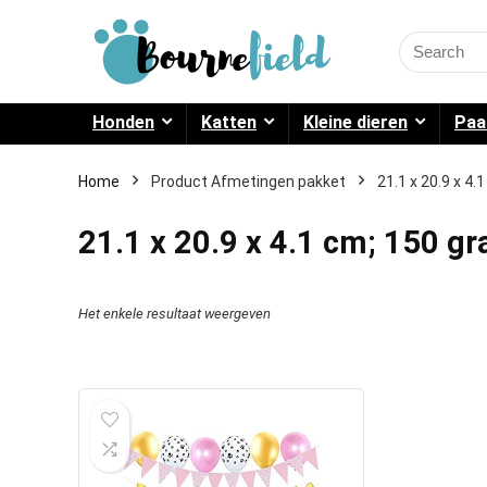
Search
for:
Honden
Katten
Kleine dieren
Paa
Home
Product Afmetingen pakket
21.1 x 20.9 x 4
21.1 x 20.9 x 4.1 cm; 150 g
Het enkele resultaat weergeven