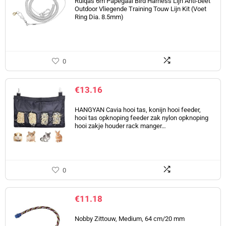
Ruiqas 6m Papegaai Bird Harness Lijn Anti-beet
Outdoor Vliegende Training Touw Lijn Kit (Voet
Ring Dia. 8.5mm)
0
€
13.16
HANGYAN Cavia hooi tas, konijn hooi feeder,
hooi tas opknoping feeder zak nylon opknoping
hooi zakje houder rack manger…
0
€
11.18
Nobby Zittouw, Medium, 64 cm/20 mm