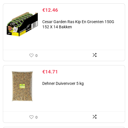
€
12.46
Cesar Garden Ras Kip En Groenten 150G
152 X 14 Bakken
0
€
14.71
Dehner Duivenvoer 5 kg
0