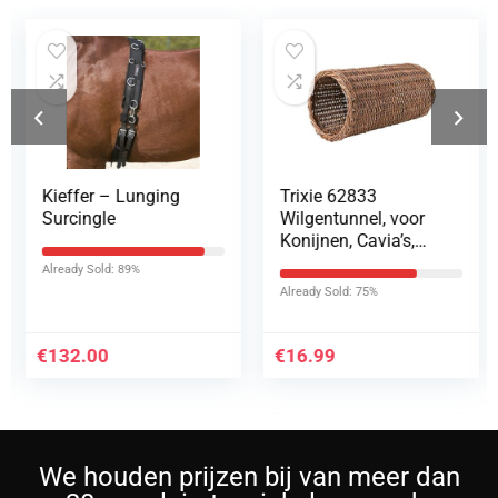
Kieffer – Lunging
Trixie 62833
Surcingle
Wilgentunnel, voor
Konijnen, Cavia’s,
Hamsters, ø20 x 38
Already Sold: 89%
cm, Ceder
Already Sold: 75%
€
132.00
€
16.99
We houden prijzen bij van meer dan