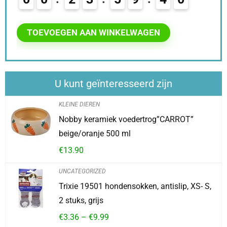
9
TOEVOEGEN AAN WINKELWAGEN
U kunt geïnteresseerd zijn
KLEINE DIEREN
Nobby keramiek voedertrog”CARROT”
beige/oranje 500 ml
€
13.90
UNCATEGORIZED
Trixie 19501 hondensokken, antislip, XS- S,
2 stuks, grijs
€
3.36
–
€
9.99