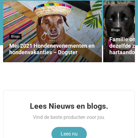
Blogs
Blogs
Familie on
Mei 2021 Hondenevenementen en
dezelfde z
hondenvakanties – Dogster
hartaandoen
Lees Nieuws en blogs.
Vind de beste producten voor jou.
Lees nu