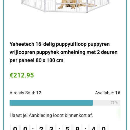
Eur
opv
pup
€
2
le:
56
Yaheetech 16-delig puppyuitloop puppyren
64 %
vrijloopren puppyhek omheining met 2 deuren
Alre
per paneel 80 x 100 cm
€
212.95
Haas
0
Already Sold:
12
Available:
16
75 %
T
Haast je! Aanbieding loopt binnenkort af.
0
0
2
3
5
9
3
8